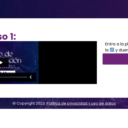
o 1:
Entra a la 
la
y due
© Copyright 2023.
Política de privacidad y uso de datos